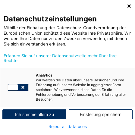
Toggle
Datenschutzeinstellungen
navigatio
Mithilfe der Einhaltung der Datenschutz-Grundverordnung der
Europäischen Union schützt diese Website Ihre Privatsphäre. Wir
werden Ihre Daten nur zu den Zwecken verwenden, mit denen
Rechtliche
Sie sich einverstanden erklären.
Erfahren Sie auf unserer Datenschutzseite mehr über Ihre
Informationen &
Rechte
Datenschutz
Analytics
Wir werden die Daten über unsere Besucher und ihre
Erfahrung auf unserer Website in aggregierter Form
speichern. Wir verwenden diese Daten für die
Betreiber der HYUNDAI PROMISE Webseite und
Fehlerbehebung und Verbesserung der Erfahrung aller
Besucher.
datenschutzrechtlich Verantwortlicher iSd Art 4 Z 7 der
Datenschutzgrundverordnung, Verordnung (EU) 2016/679,
(DSGVO), ist die Hyundai Import Gesellschaft m.b.H.,
Ich stimme allem zu
Einstellung speichern
Richard Strauss-Straße 14, 1230 Wien, FN 47654f
(
www.hyundai.at/impressum
).
Reject all data uses
Im Folgenden informieren wir Sie über die Erhebung und